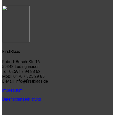
FirstKlaas
Robert-Bosch-Str. 16
59348 Lüdinghausen
Tel. 02591 / 94 88 62
Mobil 0170 / 325 29 85
E-Mail: info@firstklaas.de
Impressum
Datenschutzerklärung