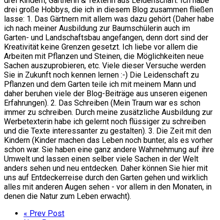
drei Kindern, Gärtnerin & Texterin aus Leidenschaft. Ich habe
drei große Hobbys, die ich in diesem Blog zusammen fließen
lasse: 1. Das Gärtnern mit allem was dazu gehört (Daher habe
ich nach meiner Ausbildung zur Baumschülerin auch im
Garten- und Landschaftsbau angefangen, denn dort sind der
Kreativität keine Grenzen gesetzt. Ich liebe vor allem die
Arbeiten mit Pflanzen und Steinen, die Möglichkeiten neue
Sachen auszuprobieren, etc. Viele dieser Versuche werden
Sie in Zukunft noch kennen lernen :-) Die Leidenschaft zu
Pflanzen und dem Garten teile ich mit meinem Mann und
daher beruhen viele der Blog-Beiträge aus unseren eigenen
Erfahrungen). 2. Das Schreiben (Mein Traum war es schon
immer zu schreiben. Durch meine zusätzliche Ausbildung zur
Werbetexterin habe ich gelernt noch flüssiger zu schreiben
und die Texte interessanter zu gestalten). 3. Die Zeit mit den
Kindern (Kinder machen das Leben noch bunter, als es vorher
schon war. Sie haben eine ganz andere Wahrnehmung auf ihre
Umwelt und lassen einen selber viele Sachen in der Welt
anders sehen und neu entdecken. Daher können Sie hier mit
uns auf Entdeckerreise durch den Garten gehen und wirklich
alles mit anderen Augen sehen - vor allem in den Monaten, in
denen die Natur zum Leben erwacht).
« Prev Post