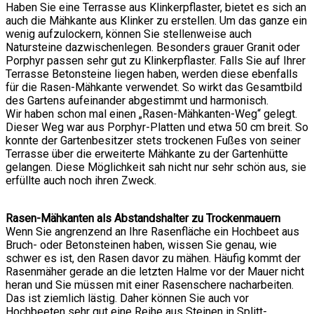
Haben Sie eine Terrasse aus Klinkerpflaster, bietet es sich an
auch die Mähkante aus Klinker zu erstellen. Um das ganze ein
wenig aufzulockern, können Sie stellenweise auch
Natursteine dazwischenlegen. Besonders grauer Granit oder
Porphyr passen sehr gut zu Klinkerpflaster. Falls Sie auf Ihrer
Terrasse Betonsteine liegen haben, werden diese ebenfalls
für die Rasen-Mähkante verwendet. So wirkt das Gesamtbild
des Gartens aufeinander abgestimmt und harmonisch.
Wir haben schon mal einen „Rasen-Mähkanten-Weg“ gelegt.
Dieser Weg war aus Porphyr-Platten und etwa 50 cm breit. So
konnte der Gartenbesitzer stets trockenen Fußes von seiner
Terrasse über die erweiterte Mähkante zu der Gartenhütte
gelangen. Diese Möglichkeit sah nicht nur sehr schön aus, sie
erfüllte auch noch ihren Zweck.
Rasen-Mähkanten als Abstandshalter zu Trockenmauern
Wenn Sie angrenzend an Ihre Rasenfläche ein Hochbeet aus
Bruch- oder Betonsteinen haben, wissen Sie genau, wie
schwer es ist, den Rasen davor zu mähen. Häufig kommt der
Rasenmäher gerade an die letzten Halme vor der Mauer nicht
heran und Sie müssen mit einer Rasenschere nacharbeiten.
Das ist ziemlich lästig. Daher können Sie auch vor
Hochbeeten sehr gut eine Reihe aus Steinen in Splitt-