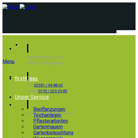
Robert-Bosch-Str. 16
Menu
59348 Lüdinghausen
firstKlaas
Tel.
02591 / 94 88 62
Mobil
0170 / 325 29 85
Unser Service
Bepflanzungen
E-Mail: info@firstklaas.de
Teichanlagen
Pflasterarbeiten
Gartenmauern
Gartenbeleuchtung