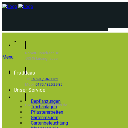
Robert-Bosch-Str. 16
Menu
59348 Lüdinghausen
firstKlaas
Tel.
02591 / 94 88 62
Mobil
0170 / 325 29 85
Unser Service
Bepflanzungen
E-Mail: info@firstklaas.de
Teichanlagen
Pflasterarbeiten
Gartenmauern
Gartenbeleuchtung