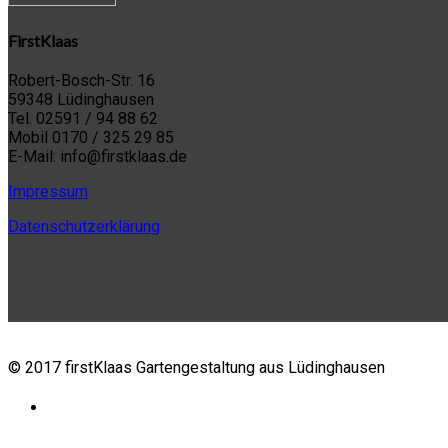
FirstKlaas
Robert-Bosch-Str. 16
59348 Lüdinghausen
Tel. 02591 / 94 88 62
Mobil 0170 / 325 29 85
E-Mail: info@firstklaas.de
Impressum
Datenschutzerklärung
© 2017 firstKlaas Gartengestaltung aus Lüdinghausen