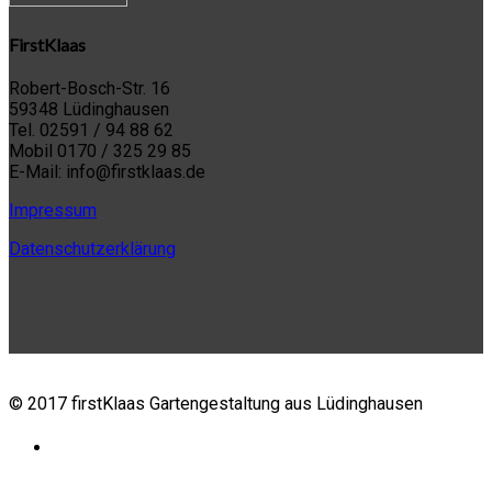
FirstKlaas
Robert-Bosch-Str. 16
59348 Lüdinghausen
Tel. 02591 / 94 88 62
Mobil 0170 / 325 29 85
E-Mail: info@firstklaas.de
Impressum
Datenschutzerklärung
© 2017 firstKlaas Gartengestaltung aus Lüdinghausen