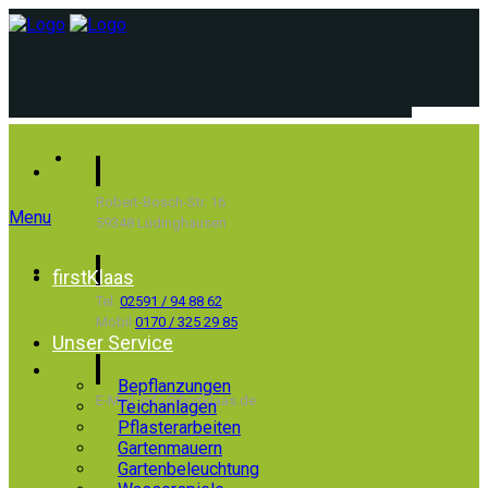
Robert-Bosch-Str. 16
Menu
59348 Lüdinghausen
firstKlaas
Tel.
02591 / 94 88 62
Mobil
0170 / 325 29 85
Unser Service
Bepflanzungen
E-Mail: info@firstklaas.de
Teichanlagen
Pflasterarbeiten
Gartenmauern
Gartenbeleuchtung