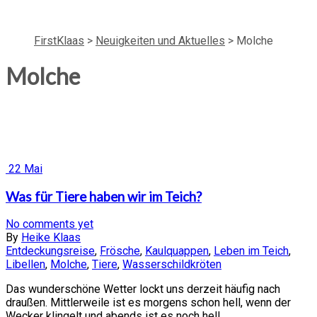
FirstKlaas
>
Neuigkeiten und Aktuelles
>
Molche
Molche
22
Mai
Was für Tiere haben wir im Teich?
No comments yet
By
Heike Klaas
Entdeckungsreise
,
Frösche
,
Kaulquappen
,
Leben im Teich
,
Libellen
,
Molche
,
Tiere
,
Wasserschildkröten
Das wunderschöne Wetter lockt uns derzeit häufig nach
draußen. Mittlerweile ist es morgens schon hell, wenn der
Wecker klingelt und abends ist es noch hell,