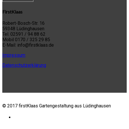
FirstKlaas
Robert-Bosch-Str. 16
59348 Lüdinghausen
Tel. 02591 / 94 88 62
Mobil 0170 / 325 29 85
E-Mail: info@firstklaas.de
Impressum
Datenschutzerklärung
© 2017 firstKlaas Gartengestaltung aus Lüdinghausen