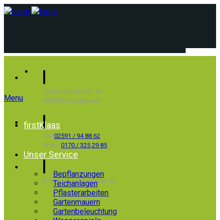
Robert-Bosch-Str. 16
Menu
59348 Lüdinghausen
firstKlaas
Tel.
02591 / 94 88 62
Mobil
0170 / 325 29 85
Unser Service
Bepflanzungen
E-Mail: info@firstklaas.de
Teichanlagen
Pflasterarbeiten
Gartenmauern
Gartenbeleuchtung